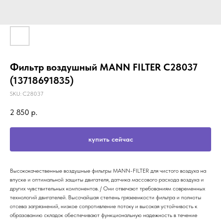
Фильтр воздушный MANN FILTER C28037
(13718691835)
SKU:
C28037
2 850
р.
купить сейчас
Высококачественные воздушные фильтры MANN-FILTER для чистого воздуха на
впуске и оптимальной защиты двигателя, датчика массового расхода воздуха и
других чувствительных компонентов. / Они отвечают требованиям современных
технологий двигателей. Высочайшая степень грязеемкости фильтра и полноты
отсева загрязнений, низкое сопротивление потоку и высокая устойчивость к
образованию складок обеспечивают функциональную надежность в течение