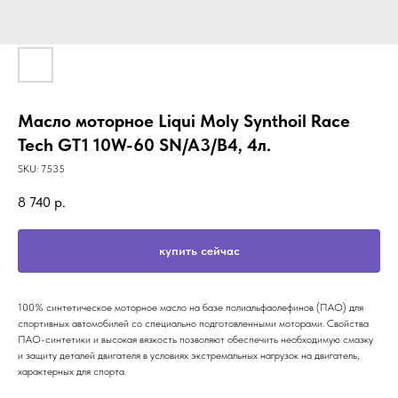
Масло моторное Liqui Moly Synthoil Race
Tech GT1 10W-60 SN/A3/B4, 4л.
SKU:
7535
8 740
р.
купить сейчас
100% синтетическое моторное масло на базе полиальфаолефинов (ПАО) для
спортивных автомобилей со специально подготовленными моторами. Свойства
ПАО-синтетики и высокая вязкость позволяют обеспечить необходимую смазку
и защиту деталей двигателя в условиях экстремальных нагрузок на двигатель,
характерных для спорта.