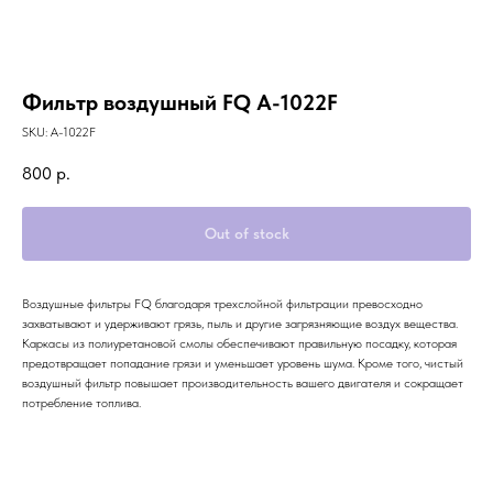
Фильтр воздушный FQ A-1022F
SKU:
A-1022F
800
р.
Out of stock
Воздушные фильтры FQ благодаря трехслойной фильтрации превосходно
захватывают и удерживают грязь, пыль и другие загрязняющие воздух вещества.
Каркасы из полиуретановой смолы обеспечивают правильную посадку, которая
предотвращает попадание грязи и уменьшает уровень шума. Кроме того, чистый
воздушный фильтр повышает производительность вашего двигателя и сокращает
потребление топлива.