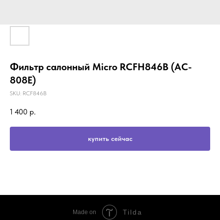
Фильтр салонный Micro RCFH846B (AC-
808E)
SKU:
RCF846B
1 400
р.
купить сейчас
Tilda
Made on