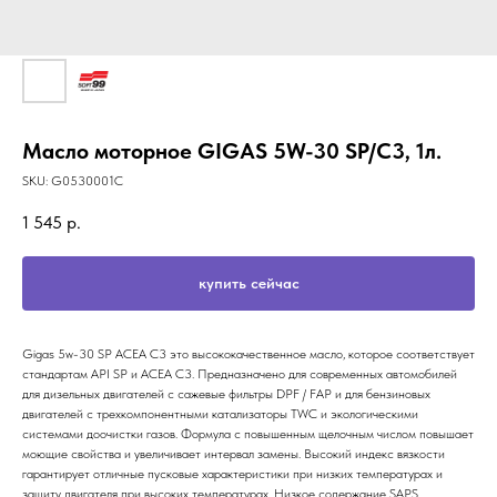
Масло моторное GIGAS 5W-30 SP/C3, 1л.
SKU:
G0530001C
1 545
р.
купить сейчас
Gigas 5w-30 SP ACEA C3 это высококачественное масло, которое соответствует
стандартам API SP и ACEA C3. Предназначено для современных автомобилей
для дизельных двигателей с сажевые фильтры DPF / FAP и для бензиновых
двигателей с трехкомпонентными катализаторы TWC и экологическими
системами доочистки газов. Формула с повышенным щелочным числом повышает
моющие свойства и увеличивает интервал замены. Высокий индекс вязкости
гарантирует отличные пусковые характеристики при низких температурах и
защиту двигателя при высоких температурах. Низкое содержание SAPS