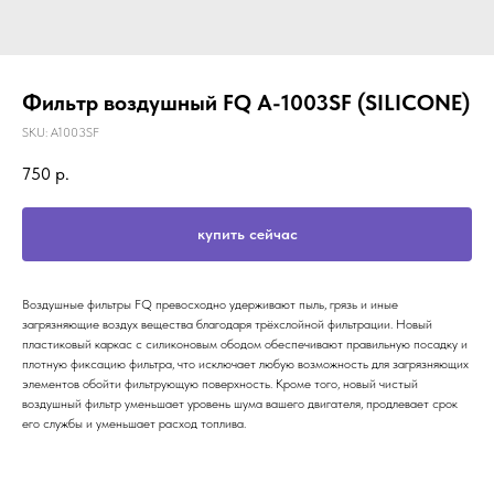
Фильтр воздушный FQ A-1003SF (SILICONE)
SKU:
A1003SF
750
р.
купить сейчас
Воздушные фильтры FQ превосходно удерживают пыль, грязь и иные
загрязняющие воздух вещества благодаря трёхслойной фильтрации. Новый
пластиковый каркас с силиконовым ободом обеспечивают правильную посадку и
плотную фиксацию фильтра, что исключает любую возможность для загрязняющих
элементов обойти фильтрующую поверхность. Кроме того, новый чистый
воздушный фильтр уменьшает уровень шума вашего двигателя, продлевает срок
его службы и уменьшает расход топлива.