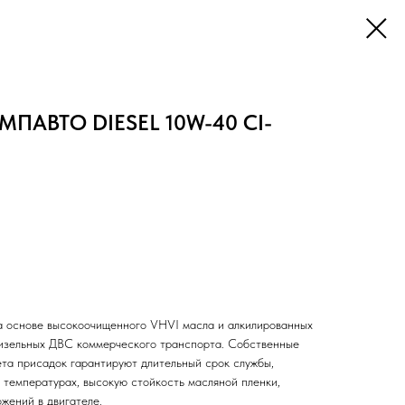
МПАВТО DIESEL 10W-40 CI-
а основе высокоочищенного VHVI масла и алкилированных
дизельных ДВС коммерческого транспорта. Собственные
ета присадок гарантируют длительный срок службы,
 температурах, высокую стойкость масляной пленки,
жений в двигателе.