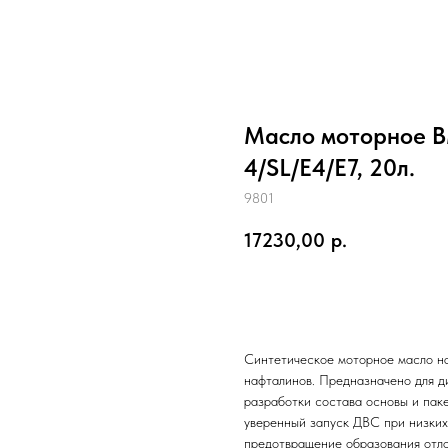
Масло моторное В
4/SL/E4/E7, 20л.
9801
17230,00
р.
купить сейчас
Синтетическое моторное масло н
нафталинов. Предназначено для 
разработки состава основы и пак
уверенный запуск ДВС при низких
предотвращение образования отло