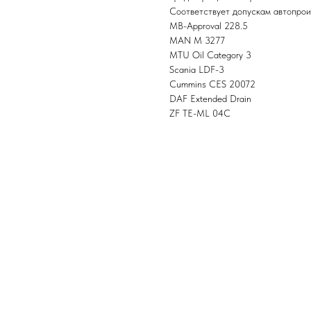
Соответствует допускам автопрои
MB-Approval 228.5
MAN M 3277
MTU Oil Category 3
Scania LDF-3
Cummins CES 20072
DAF Extended Drain
ZF TE-ML 04C