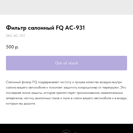
Фильтр салонный FQ AC-931
SKU:
AC-931
500
р.
Out of stock
Салонный фильтр FQ поддерживает чистоту и лучшее качество воздуха внутри
салона вашего автомобиля и помогает защитить кондиционер от перегрузки. Это
последняя линия защиты, которая препятствует проникновению нежелательных
аллергенов, частиц, выхлопных газов и пыли в салон вашего автомобиля и в воздух,
которым вы дышите.