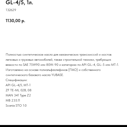
GL-4/5, 1л.
132629
1130,00
р.
купить сейчас
Полностью синтетическое масло для механических трансмиссий и мостов
легковых и грузовых автомобилей, также строительной техники, требующих
вязкости по SAE 75W90 или 80W-90 и категорию по API GL-4, GL-5 или МТ-1.
Изготовлено на основе полиальфаолефинов (ПАО) и собственного
синтетического базового масла YUBASE.
Спецификации:
API GL-4/5, МТ-1
ZF TE-ML 02B, 08
MAN 341 Type Z2
MB 235.11
Scania STO 1:0