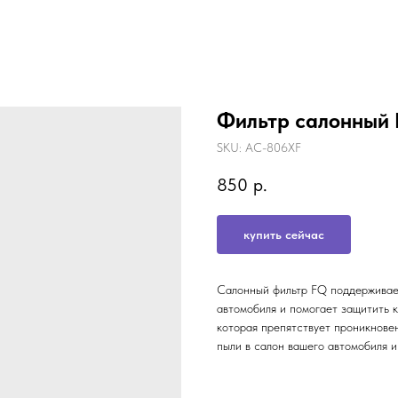
Фильтр салонный 
SKU:
AC-806XF
850
р.
купить сейчас
Салонный фильтр FQ поддерживает
автомобиля и помогает защитить к
которая препятствует проникновен
пыли в салон вашего автомобиля и