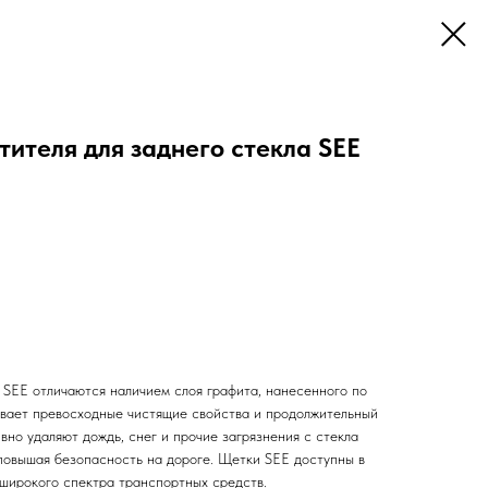
ителя для заднего стекла SEE
 SEE отличаются наличием слоя графита, нанесенного по
ивает превосходные чистящие свойства и продолжительный
вно удаляют дождь, снег и прочие загрязнения с стекла
 повышая безопасность на дороге. Щетки SEE доступны в
 широкого спектра транспортных средств.