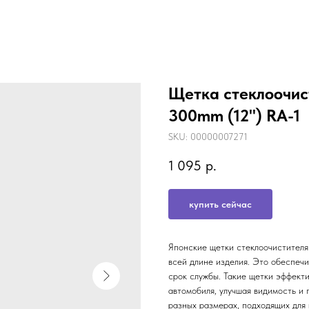
Щетка стеклоочист
300mm (12'') RA-1
SKU:
00000007271
1 095
р.
купить сейчас
Японские щетки стеклоочистителя
всей длине изделия. Это обеспеч
срок службы. Такие щетки эффекти
автомобиля, улучшая видимость и
разных размерах, подходящих для