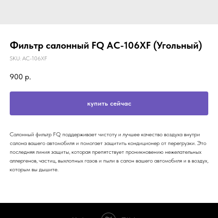
Фильтр салонный FQ AC-106XF (Угольный)
SKU:
AC-106XF
900
р.
купить сейчас
Салонный фильтр FQ поддерживает чистоту и лучшее качество воздуха внутри
салона вашего автомобиля и помогает защитить кондиционер от перегрузки. Это
последняя линия защиты, которая препятствует проникновению нежелательных
аллергенов, частиц, выхлопных газов и пыли в салон вашего автомобиля и в воздух,
которым вы дышите.