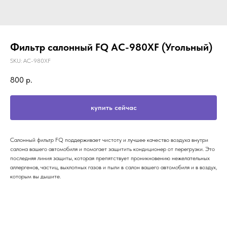
Фильтр салонный FQ AC-980XF (Угольный)
SKU:
AC-980XF
800
р.
купить сейчас
Салонный фильтр FQ поддерживает чистоту и лучшее качество воздуха внутри
салона вашего автомобиля и помогает защитить кондиционер от перегрузки. Это
последняя линия защиты, которая препятствует проникновению нежелательных
аллергенов, частиц, выхлопных газов и пыли в салон вашего автомобиля и в воздух,
которым вы дышите.