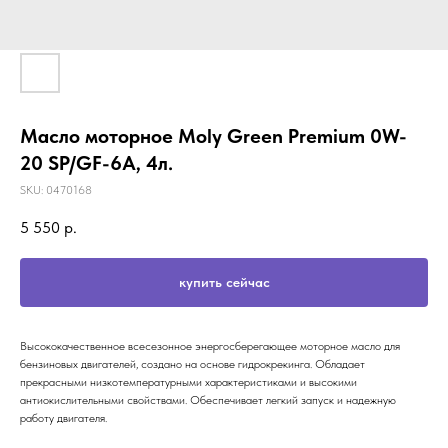
Масло моторное Moly Green Premium 0W-
20 SP/GF-6A, 4л.
SKU:
0470168
5 550
р.
купить сейчас
Высококачественное всесезонное энергосберегающее моторное масло для
бензиновых двигателей, создано на основе гидрокрекинга. Обладает
прекрасными низкотемпературными характеристиками и высокими
антиокислительными свойствами. Обеспечивает легкий запуск и надежную
работу двигателя.