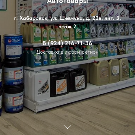
Автотовары
г. Хабаровск, ул. Шевчука, д. 22в, лит. 3,
этаж 2
8 (924) 216-71-36
Доставка в любой регион