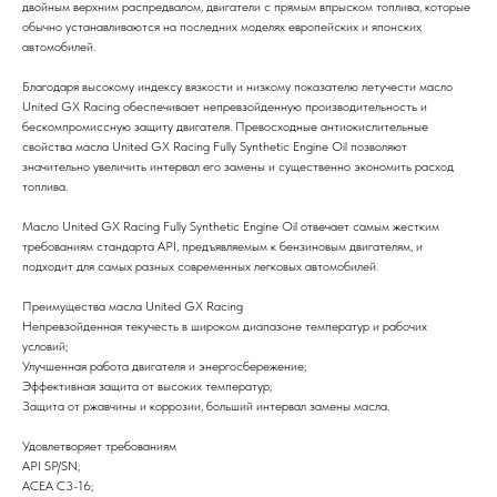
двойным верхним распредвалом, двигатели с прямым впрыском топлива, которые
обычно устанавливаются на последних моделях европейских и японских
автомобилей.
Благодаря высокому индексу вязкости и низкому показателю летучести масло
United GX Racing обеспечивает непревзойденную производительность и
бескомпромиссную защиту двигателя. Превосходные антиокислительные
свойства масла United GX Racing Fully Synthetic Engine Oil позволяют
значительно увеличить интервал его замены и существенно экономить расход
топлива.
Масло United GX Racing Fully Synthetic Engine Oil отвечает самым жестким
требованиям стандарта API, предъявляемым к бензиновым двигателям, и
подходит для самых разных современных легковых автомобилей.
Преимущества масла United GX Racing
Непревзойденная текучесть в широком диапазоне температур и рабочих
условий;
Улучшенная работа двигателя и энергосбережение;
Эффективная защита от высоких температур;
Защита от ржавчины и коррозии, больший интервал замены масла.
Удовлетворяет требованиям
API SP/SN;
ACEA C3-16;