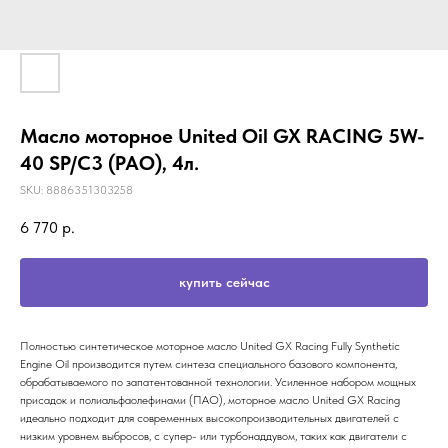
Масло моторное United Oil GX RACING 5W-
40 SP/C3 (PAO), 4л.
SKU:
8886351303258
6 770
р.
купить сейчас
Полностью синтетическое моторное масло United GX Racing Fully Synthetic
Engine Oil производится путем синтеза специального базового компонента,
обрабатываемого по запатентованной технологии. Усиленное набором мощных
присадок и полиальфаолефинами (ПАО), моторное масло United GX Racing
идеально подходит для современных высокопроизводительных двигателей с
низким уровнем выбросов, с супер- или турбонаддувом, таких как двигатели с