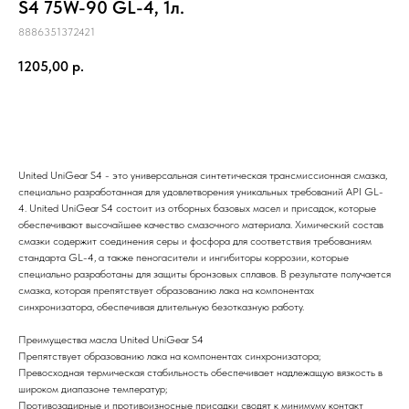
S4 75W-90 GL-4, 1л.
8886351372421
1205,00
р.
купить сейчас
United UniGear S4 - это универсальная синтетическая трансмиссионная смазка,
специально разработанная для удовлетворения уникальных требований API GL-
4. United UniGear S4 состоит из отборных базовых масел и присадок, которые
обеспечивают высочайшее качество смазочного материала. Химический состав
смазки содержит соединения серы и фосфора для соответствия требованиям
стандарта GL-4, а также пеногасители и ингибиторы коррозии, которые
специально разработаны для защиты бронзовых сплавов. В результате получается
смазка, которая препятствует образованию лака на компонентах
синхронизатора, обеспечивая длительную безотказную работу.
Преимущества масла United UniGear S4
Препятствует образованию лака на компонентах синхронизатора;
Превосходная термическая стабильность обеспечивает надлежащую вязкость в
широком диапазоне температур;
Противозадирные и противоизносные присадки сводят к минимуму контакт