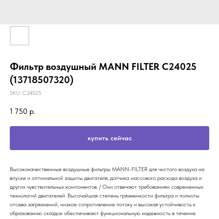
Фильтр воздушный MANN FILTER C24025
(13718507320)
SKU:
C24025
1 750
р.
купить сейчас
Высококачественные воздушные фильтры MANN-FILTER для чистого воздуха на
впуске и оптимальной защиты двигателя, датчика массового расхода воздуха и
других чувствительных компонентов. / Они отвечают требованиям современных
технологий двигателей. Высочайшая степень грязеемкости фильтра и полноты
отсева загрязнений, низкое сопротивление потоку и высокая устойчивость к
образованию складок обеспечивают функциональную надежность в течение