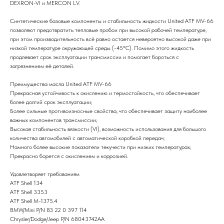
DEXRON-VI и MERCON LV.
Синтетические базовые компоненты и стабильность жидкости United ATF MV-66
позволяют предотвратить тепловые пробои при высокой рабочей температуре,
при этом производительность всё равно остается невероятно высокой даже при
низкой температуре окружающей среды (-45ºC). Помимо этого жидкость
продлевает срок эксплуатации трансмиссии и помогает бороться с
загрязнением её деталей.
Преимущества масла United ATF MV-66
Прекрасная устойчивость к окислению и термостойкость, что обеспечивает
более долгий срок эксплуатации;
Более сильные противоизносные свойства, что обеспечивает защиту наиболее
важных компонентов трансмиссии;
Высокая стабильность вязкости (VI), возможность использования для большого
количества автомобилей с автоматической коробкой передач;
Намного более высокие показатели текучести при низких температурах;
Прекрасно борется с окислением и коррозией.
Удовлетворяет требованиям
ATF Shell 134
ATF Shell 3353
ATF Shell M-1375.4
BMW/Mini P/N 83 22 0 397 114
Chrysler/Dodge/Jeep P/N 68043742AA