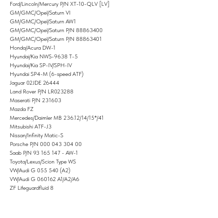
Ford/Lincoln/Mercury P/N XT-10-QLV [LV]
GM/GMC/Opel/Saturn VI
GM/GMC/Opel/Saturn AW1
GM/GMC/Opel/Saturn P/N 88863400
GM/GMC/Opel/Saturn P/N 88863401
Honda/Acura DW-1
Hyundai/Kia NWS-9638 T-5
Hyundai/Kia SP-IV/SPH-IV
Hyundai SP4-M (6-speed ATF)
Jaguar 02JDE 26444
Land Rover P/N LR023288
Maserati P/N 231603
Mazda FZ
Mercedes/Daimler MB 236.12/14/15*/41
Mitsubishi ATF-J3
Nissan/Infinity Matic-S
Porsche P/N 000 043 304 00
Saab P/N 93 165 147 - AW-1
Toyota/Lexus/Scion Type WS
VW/Audi G 055 540 (A2)
VW/Audi G 060162 A1/A2/A6
ZF Lifeguardfluid 8