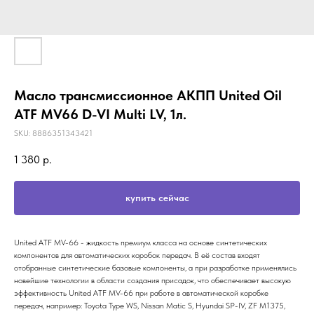
Масло трансмиссионное АКПП United Oil
ATF MV66 D-VI Multi LV, 1л.
SKU:
8886351343421
1 380
р.
купить сейчас
United ATF MV-66 - жидкость премиум класса на основе синтетических
компонентов для автоматических коробок передач. В её состав входят
отобранные синтетические базовые компоненты, а при разработке применялись
новейшие технологии в области создания присадок, что обеспечивает высокую
эффективность United ATF MV-66 при работе в автоматической коробке
передач, например: Toyota Type WS, Nissan Matic S, Hyundai SP-IV, ZF M1375,