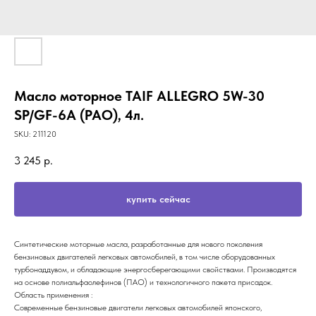
Масло моторное TAIF ALLEGRO 5W-30
SP/GF-6A (PAO), 4л.
SKU:
211120
3 245
р.
купить сейчас
Синтетические моторные масла, разработанные для нового поколения
бензиновых двигателей легковых автомобилей, в том числе оборудованных
турбонаддувом, и обладающие энергосберегающими свойствами. Производятся
на основе полиальфаолефинов (ПАО) и технологичного пакета присадок.
Область применения :
Современные бензиновые двигатели легковых автомобилей японского,