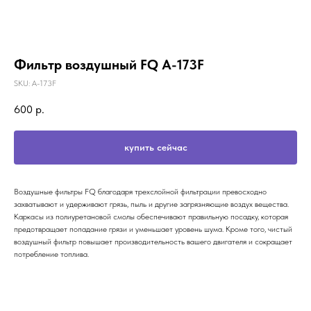
Фильтр воздушный FQ A-173F
SKU:
A-173F
600
р.
купить сейчас
Воздушные фильтры FQ благодаря трехслойной фильтрации превосходно
захватывают и удерживают грязь, пыль и другие загрязняющие воздух вещества.
Каркасы из полиуретановой смолы обеспечивают правильную посадку, которая
предотвращает попадание грязи и уменьшает уровень шума. Кроме того, чистый
воздушный фильтр повышает производительность вашего двигателя и сокращает
потребление топлива.