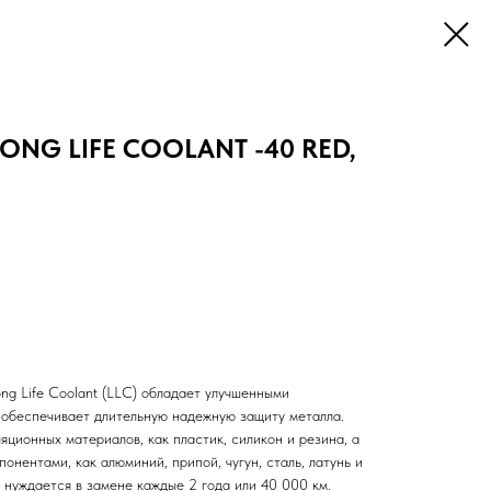
LONG LIFE COOLANT -40 RED,
g Life Coolant (LLC) обладает улучшенными
обеспечивает длительную надежную защиту металла.
ционных материалов, как пластик, силикон и резина, а
онентами, как алюминий, припой, чугун, сталь, латунь и
нуждается в замене каждые 2 года или 40 000 км.