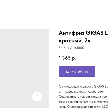
Антифриз GIGAS 
красный, 2л.
SKU:
LLC-40R002
1 365
р.
купить сейчас
Охлаждающая жидкость GIGAS Lon
антикоррозионными свойствами и 
Совместима с такими типами изоля
также такими металлическими комп
медь. Охлаждающая жидкость LLC 