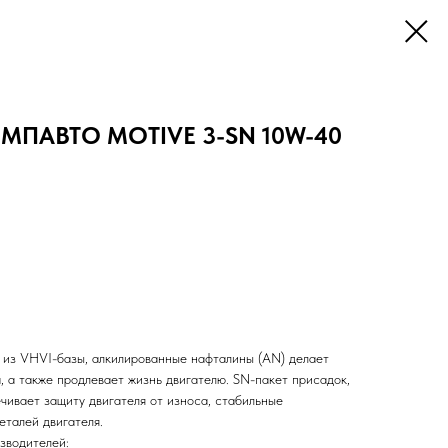
ВМПАВТО MOTIVE 3-SN 10W-40
 из VHVI-базы, алкилированные нафталины (AN) делает
, а также продлевает жизнь двигателю. SN-пакет присадок,
вает защиту двигателя от износа, стабильные
еталей двигателя.
зводителей: