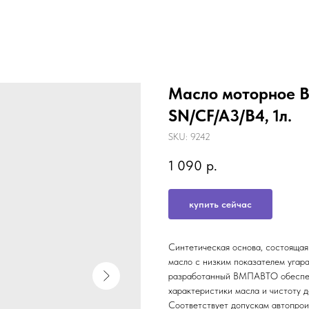
Масло моторное 
SN/CF/A3/B4, 1л.
SKU:
9242
1 090
р.
купить сейчас
Синтетическая основа, состоящая
масло с низким показателем угара
разработанный ВМПАВТО обеспечи
характеристики масла и чистоту д
Соответствует допускам автопрои