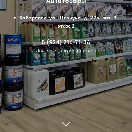
Автотовары
г. Хабаровск, ул. Шевчука, д. 22в, лит. 3,
этаж 2
8 (924) 216-71-36
Доставка в любой регион