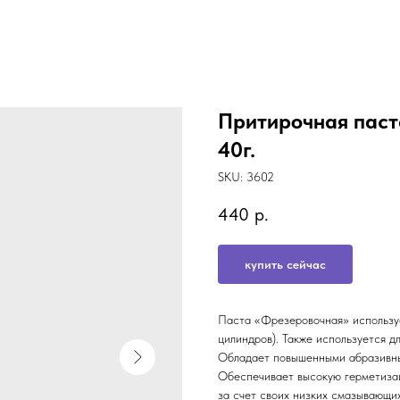
Притирочная пас
40г.
SKU:
3602
440
р.
купить сейчас
Паста «Фрезеровочная» используе
цилиндров). Также используется д
Обладает повышенными абразивным
Обеспечивает высокую герметиза
за счет своих низких смазывающих