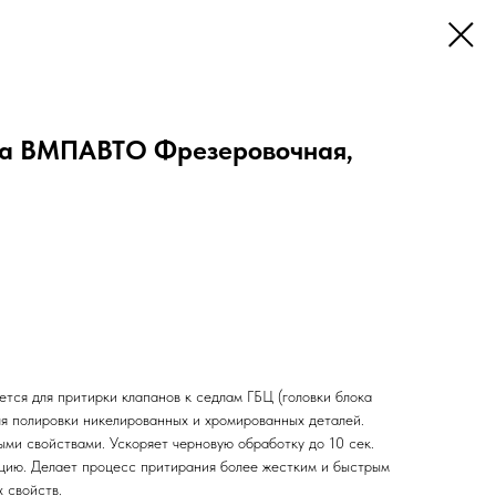
та ВМПАВТО Фрезеровочная,
тся для притирки клапанов к седлам ГБЦ (головки блока
ля полировки никелированных и хромированных деталей.
и свойствами. Ускоряет черновую обработку до 10 сек.
цию. Делает процесс притирания более жестким и быстрым
 свойств.