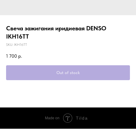
Свеча зажигания иридиевая DENSO
IKH16TT
SKU:
IKH16TT
1 700
р.
Out of stock
Tilda
Made on