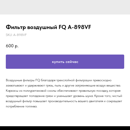
Фильтр воздушный FQ A-898VF
SKU:
A-898VF
600
р.
купить сейчас
Воздушные фильтры FQ благодаря трехслойной фильтрации превосходно
захватывают и удерживают грязь, пыль и другие загрязняющие воздух вещества.
Каркасы из полиуретановой смолы обеспечивают правильную посадку, которая
предотвращает попадание грязи и уменьшает уровень шума. Кроме того, чистый
воздушный фильтр повышает производительность вашего двигателя и сокращает
потребление топлива.