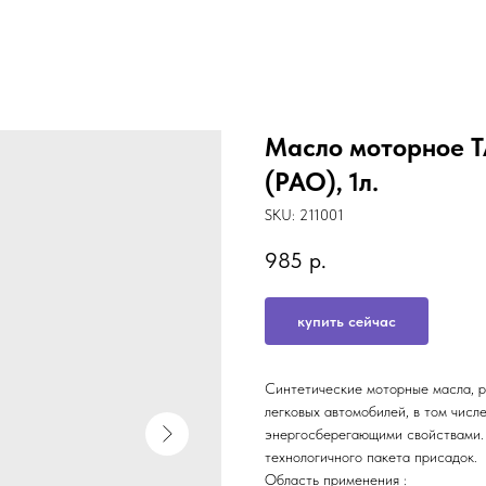
Масло моторное T
(PAO), 1л.
SKU:
211001
985
р.
купить сейчас
Синтетические моторные масла, р
легковых автомобилей, в том чис
энергосберегающими свойствами.
технологичного пакета присадок.
Область применения :