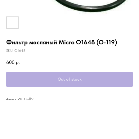
Фильтр масляный Micro O1648 (O-119)
SKU:
O1648
600
р.
Out of stock
Аналог VIC O-119