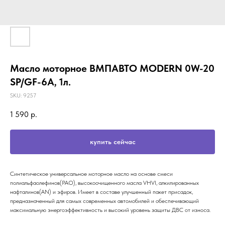
Масло моторное ВМПАВТО MODERN 0W-20
SP/GF-6A, 1л.
SKU:
9257
1 590
р.
купить сейчас
Синтетическое универсальное моторное масло на основе смеси
полиальфаолефинов(PAO), высокоочищенного масла VHVI, алкилированных
нафталинов(AN) и эфиров. Имеет в составе улучшенный пакет присадок,
предназначенный для самых современных автомобилей и обеспечивающий
максимальную энергоэффективность и высокий уровень защиты ДВС от износа.